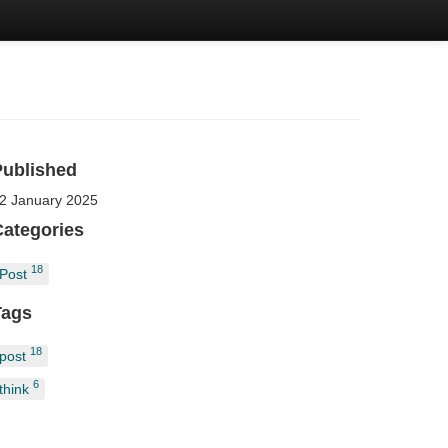
Published
2 January 2025
Categories
18
Post
Tags
18
post
6
think